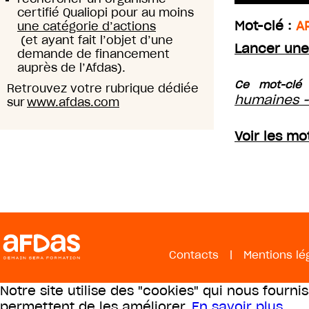
certifié Qualiopi pour au moins
Mot-clé :
A
une catégorie d’actions
(et ayant fait l’objet d’une
Lancer une
demande de financement
auprès de l’Afdas).
Ce mot-clé 
Retrouvez votre rubrique dédiée
humaines -
sur
www.afdas.com
Voir les m
Contacts
|
Mentions lé
Notre site utilise des "cookies" qui nous fourni
permettent de les améliorer.
En savoir plus
.