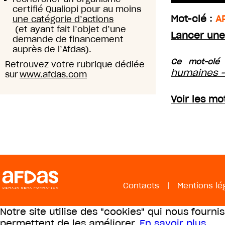
certifié Qualiopi pour au moins
Mot-clé :
A
une catégorie d’actions
(et ayant fait l’objet d’une
Lancer une
demande de financement
auprès de l’Afdas).
Ce mot-clé 
Retrouvez votre rubrique dédiée
humaines -
sur
www.afdas.com
Voir les m
Contacts
|
Mentions lé
Notre site utilise des "cookies" qui nous fourni
permettent de les améliorer.
En savoir plus
.