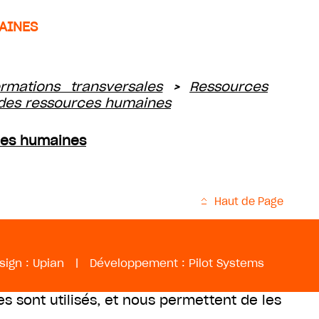
AINES
rmations transversales
Ressources
>
 des ressources humaines
rces humaines
Haut de Page
sign :
Upian
|
Développement :
Pilot Systems
es sont utilisés, et nous permettent de les