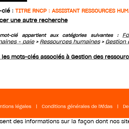
-clé :
TITRE RNCP : ASSISTANT RESSOURCES HUM
cer une autre recherche
Fo
mot-clé appartient aux catégories suivantes :
aines - paie
Ressources humaines
Gestion
>
>
r les mots-clés associés à Gestion des ressou
ntions légales
|
Conditions générales de l'Afdas
|
De
ssent des informations sur la façon dont nos sit