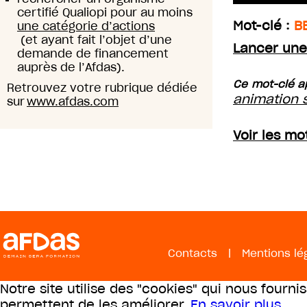
certifié Qualiopi pour au moins
Mot-clé :
B
une catégorie d’actions
(et ayant fait l’objet d’une
Lancer une
demande de financement
auprès de l’Afdas).
Ce mot-clé a
Retrouvez votre rubrique dédiée
animation s
sur
www.afdas.com
Voir les mo
Contacts
|
Mentions lé
Notre site utilise des "cookies" qui nous fourni
permettent de les améliorer.
En savoir plus
.