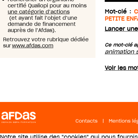
certifié Qualiopi pour au moins
Mot-clé :
C
une catégorie d’actions
(et ayant fait l’objet d’une
PETITE EN
demande de financement
Lancer une
auprès de l’Afdas).
Retrouvez votre rubrique dédiée
Ce mot-clé a
sur
www.afdas.com
animation s
Voir les mo
Contacts
|
Mentions lé
Notre site utilise des "cookies" qui nous fourni