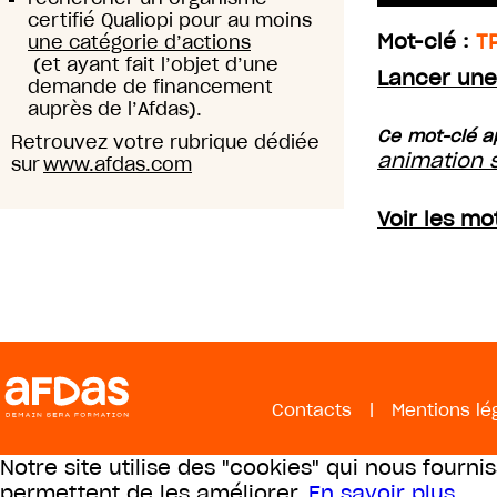
certifié Qualiopi pour au moins
Mot-clé :
T
une catégorie d’actions
(et ayant fait l’objet d’une
Lancer une
demande de financement
auprès de l’Afdas).
Ce mot-clé a
Retrouvez votre rubrique dédiée
animation s
sur
www.afdas.com
Voir les mo
Contacts
|
Mentions lé
Notre site utilise des "cookies" qui nous fourni
permettent de les améliorer.
En savoir plus
.