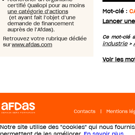
certifié Qualiopi pour au moins
Mot-clé :
C
une catégorie d’actions
(et ayant fait l’objet d’une
Lancer une
demande de financement
auprès de l’Afdas).
Ce mot-clé a
Retrouvez votre rubrique dédiée
industrie
>
sur
www.afdas.com
Voir les mo
Contacts
|
Mentions lé
Notre site utilise des "cookies" qui nous fourni
permettent de les améliorer.
En savoir plus
.