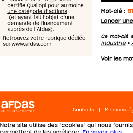
certifié Qualiopi pour au moins
Mot-clé :
B
une catégorie d’actions
(et ayant fait l’objet d’une
Lancer une
demande de financement
auprès de l’Afdas).
Ce mot-clé a
Retrouvez votre rubrique dédiée
industrie
>
sur
www.afdas.com
Voir les mo
Contacts
|
Mentions lé
Notre site utilise des "cookies" qui nous fourni
permettent de les améliorer.
En savoir plus
.