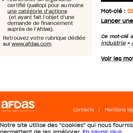
certifié Qualiopi pour au moins
Mot-clé :
C
une catégorie d’actions
(et ayant fait l’objet d’une
Lancer une
demande de financement
auprès de l’Afdas).
Ce mot-clé a
Retrouvez votre rubrique dédiée
industrie
>
sur
www.afdas.com
Voir les mo
Contacts
|
Mentions lé
Notre site utilise des "cookies" qui nous fourni
permettent de les améliorer.
En savoir plus
.