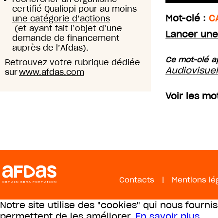
certifié Qualiopi pour au moins
Mot-clé :
C
une catégorie d’actions
(et ayant fait l’objet d’une
Lancer une
demande de financement
auprès de l’Afdas).
Ce mot-clé ap
Retrouvez votre rubrique dédiée
Audiovisue
sur
www.afdas.com
Voir les mo
Contacts
|
Mentions lé
Notre site utilise des "cookies" qui nous fourni
permettent de les améliorer.
En savoir plus
.