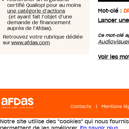
certifié Qualiopi pour au moins
Mot-clé :
D
une catégorie d’actions
(et ayant fait l’objet d’une
Lancer une
demande de financement
auprès de l’Afdas).
Ce mot-clé ap
Retrouvez votre rubrique dédiée
Audiovisue
sur
www.afdas.com
Voir les mo
Contacts
|
Mentions lé
Notre site utilise des "cookies" qui nous fourni
permettent de les améliorer.
En savoir plus
.