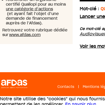
certifié Qualiopi pour au moins
Mot-clé :
Q
une catégorie d’actions
(et ayant fait l’objet d’une
Lancer une
demande de financement
auprès de l’Afdas).
Ce mot-clé ap
Retrouvez votre rubrique dédiée
Audiovisue
sur
www.afdas.com
Voir les mo
Contacts
|
Mentions lé
Notre site utilise des "cookies" qui nous fourni
permettent de les améliorer.
En savoir plus
.