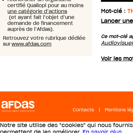
certifié Qualiopi pour au moins
Mot-clé :
T
une catégorie d’actions
(et ayant fait l’objet d’une
Lancer une
demande de financement
auprès de l’Afdas).
Ce mot-clé ap
Retrouvez votre rubrique dédiée
Audiovisue
sur
www.afdas.com
Voir les mo
Contacts
|
Mentions lé
Notre site utilise des "cookies" qui nous fourni
permettent de les améliorer.
En savoir plus
.