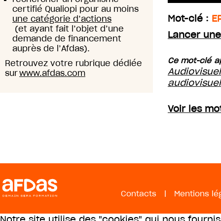
certifié Qualiopi pour au moins
Mot-clé :
E
une catégorie d’actions
(et ayant fait l’objet d’une
Lancer une
demande de financement
auprès de l’Afdas).
Ce mot-clé ap
Retrouvez votre rubrique dédiée
Audiovisue
sur
www.afdas.com
audiovisue
Voir les mo
Contacts
|
Mentions lé
Notre site utilise des "cookies" qui nous fourni