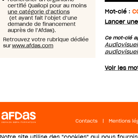
certifié Qualiopi pour au moins
Mot-clé :
C
une catégorie d’actions
(et ayant fait l’objet d’une
Lancer une
demande de financement
auprès de l’Afdas).
Ce mot-clé ap
Retrouvez votre rubrique dédiée
Audiovisue
sur
www.afdas.com
audiovisue
Voir les mo
Contacts
|
Mentions lé
Notre site utilise des "cookies" qui nous fourni