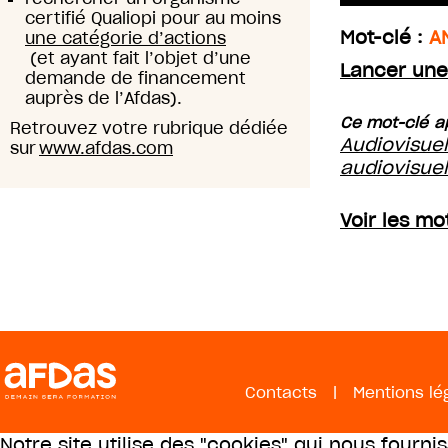
certifié Qualiopi pour au moins
Mot-clé :
A
une catégorie d’actions
(et ayant fait l’objet d’une
Lancer une
demande de financement
auprès de l’Afdas).
Ce mot-clé ap
Retrouvez votre rubrique dédiée
Audiovisue
sur
www.afdas.com
audiovisue
Voir les mo
Contacts
|
Mentions lé
Notre site utilise des "cookies" qui nous fourni