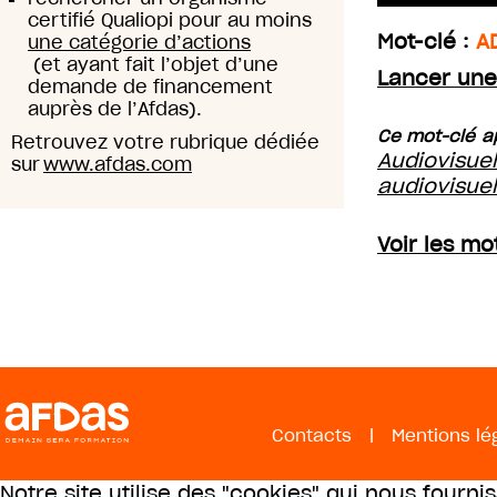
certifié Qualiopi pour au moins
Mot-clé :
A
une catégorie d’actions
(et ayant fait l’objet d’une
Lancer une
demande de financement
auprès de l’Afdas).
Ce mot-clé ap
Retrouvez votre rubrique dédiée
Audiovisue
sur
www.afdas.com
audiovisue
Voir les mo
Contacts
|
Mentions lé
Notre site utilise des "cookies" qui nous fourni