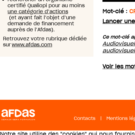
certifié Qualiopi pour au moins
Mot-clé :
C
une catégorie d’actions
(et ayant fait l’objet d’une
Lancer une
demande de financement
auprès de l’Afdas).
Ce mot-clé ap
Retrouvez votre rubrique dédiée
Audiovisue
sur
www.afdas.com
audiovisue
Voir les mo
Contacts
|
Mentions lé
Notre site utilise des "cookies" qui nous fourni