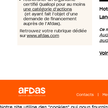
certifié Qualiopi pour au moins
Mot
une catégorie d’actions
(et ayant fait l’objet d’une
Lan
demande de financement
auprès de l’Afdas).
Ce m
Retrouvez votre rubrique dédiée
Aud
sur
www.afdas.com
aud
Voi
Contacts
|
Me
Notre site utilise des "cookies" qui nous fourni