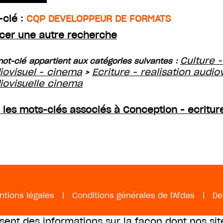
-clé :
CQP DEVELOPPEUR DE FORMATS
cer une autre recherche
Culture -
ot-clé appartient aux catégories suivantes :
iovisuel - cinema
Ecriture - realisation audio
>
iovisuelle cinema
r les mots-clés associés à Conception - ecritu
ntions légales
|
Conditions générales de l'Afdas
|
De
ssent des informations sur la façon dont nos sit