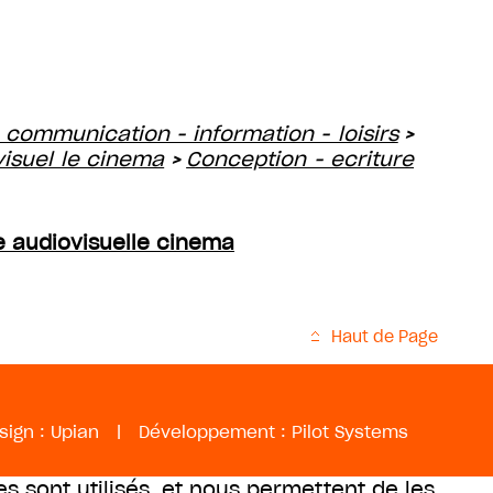
 communication - information - loisirs
>
visuel le cinema
Conception - ecriture
>
re audiovisuelle cinema
Haut de Page
sign :
Upian
|
Développement :
Pilot Systems
es sont utilisés, et nous permettent de les