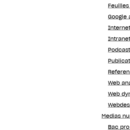
Feuilles
Google 
Interne
Intrane
Podcas
Publica
Referen
Web ana
Web dy
Webdesi
Medias nu
Bac pro