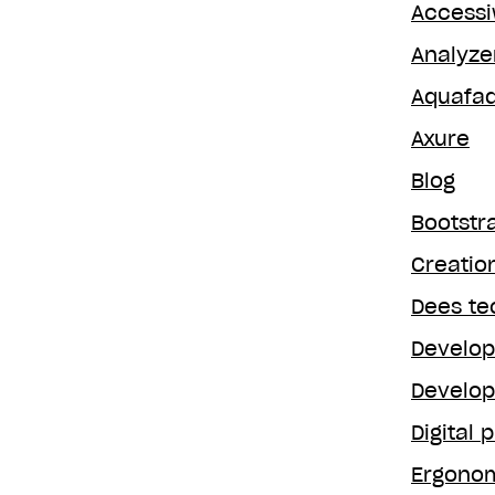
Access
Analyze
Aquafa
Axure
Blog
Bootstr
Creatio
Dees te
Develop
Develop
Digital 
Ergonom