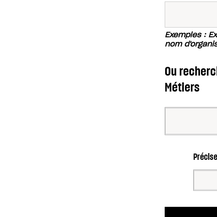
Exemples : Exc
nom d'organi
Ou recherch
Métiers
Précise