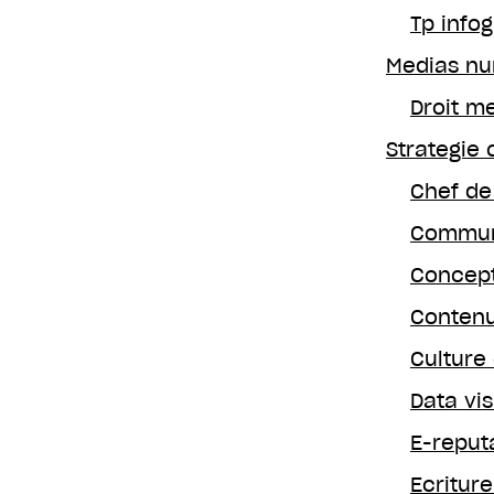
Tp info
Medias nu
Droit m
Strategie
Chef de
Commun
Concept
Contenu
Culture 
Data vis
E-reput
Ecritur