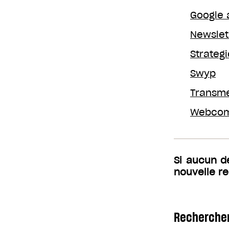
Google 
Newslet
Strateg
Swyp
Transm
Webcomm
Si aucun d
nouvelle r
Rechercher