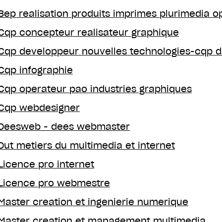
Bep realisation produits imprimes plurimedia o
Cqp concepteur realisateur graphique
Cqp developpeur nouvelles technologies-cqp d
Cqp infographie
Cqp operateur pao industries graphiques
Cqp webdesigner
Deesweb - dees webmaster
Dut metiers du multimedia et internet
Licence pro internet
Licence pro webmestre
Master creation et ingenierie numerique
Master creation et management multimedia