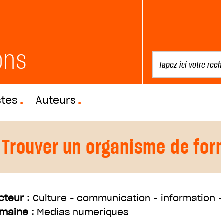
ons
stes
Auteurs
Trouver un organisme de for
cteur :
Culture - communication - information - 
maine :
Medias numeriques