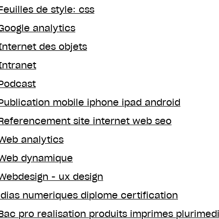
Feuilles de style: css
Google analytics
Internet des objets
Intranet
Podcast
Publication mobile iphone ipad android
Referencement site internet web seo
Web analytics
Web dynamique
Webdesign - ux design
dias numeriques diplome certification
Bac pro realisation produits imprimes plurimed