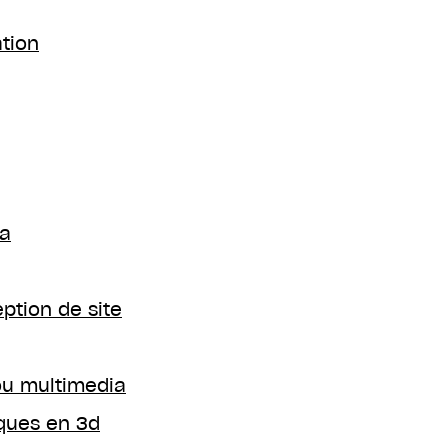
tion
ia
ption de site
 ou multimedia
ques en 3d