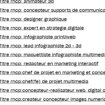
Titre rncp: animateur 3d
Titre rncp: concepteur supports de communica
Titre rncp: designer graphique
Titre rncp: expert en strategie digitale
Titre rncp: infographiste print/web
Titre rncp: lead infographiste 2d - 3d
Titre rncp: maquettiste infographiste multimed
Titre rncp: redacteur en marketing interactif
Titre rncp:chef de projet en marketing et conce
Titre rncp:chef(fe) de projet multimedia
Titre rncp:concepteur-realisateur web, digital
Titre rncp:createur concepteur images numeri