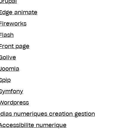
Drupal
Edge animate
Fireworks
Flash
Front page
Golive
Joomla
Spip
Symfony
Wordpress
dias numeriques creation gestion
Accessibilite numerique