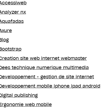
Accessiweb
Analyzer nx
Aquafadas
Axure
Blog
Bootstrap
Creation site web internet webmaster
Dees technique numerique multimedia
Developpement - gestion de site internet
Developpement mobile iphone ipad android
Digital publishing
Ergonomie web mobile