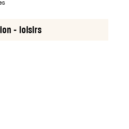
es
on - loisirs