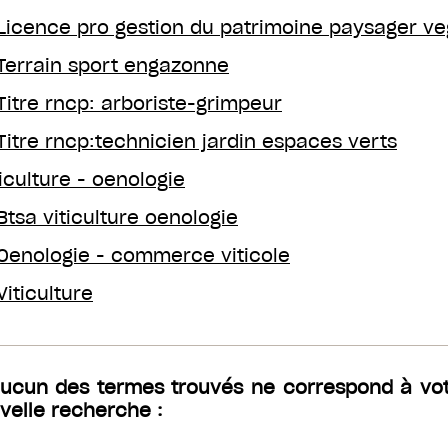
Licence pro gestion du patrimoine paysager ve
Terrain sport engazonne
Titre rncp: arboriste-grimpeur
Titre rncp:technicien jardin espaces verts
ticulture - oenologie
Btsa viticulture oenologie
Oenologie - commerce viticole
Viticulture
aucun des termes trouvés ne correspond à vo
velle recherche :