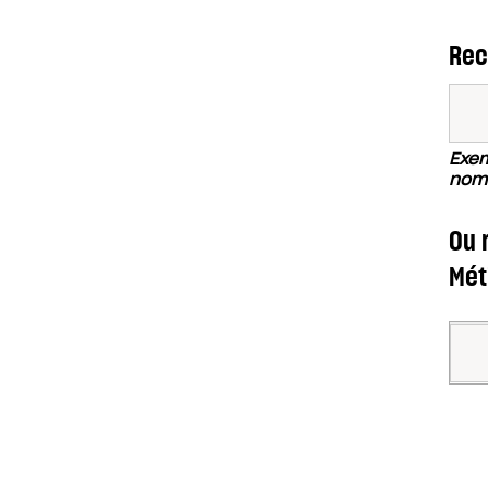
Rec
Exem
nom 
Ou 
Mét