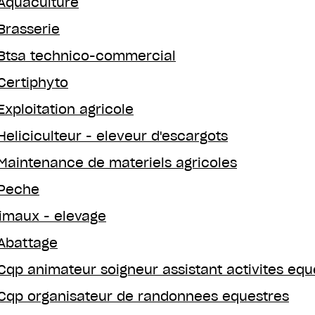
Aquaculture
Brasserie
Btsa technico-commercial
Certiphyto
Exploitation agricole
Heliciculteur - eleveur d'escargots
Maintenance de materiels agricoles
Peche
imaux - elevage
Abattage
Cqp animateur soigneur assistant activites equ
Cqp organisateur de randonnees equestres