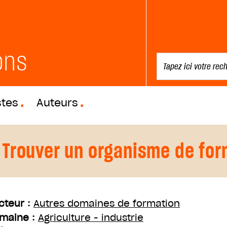
ons
stes
Auteurs
Trouver un organisme de for
cteur :
Autres domaines de formation
maine :
Agriculture - industrie