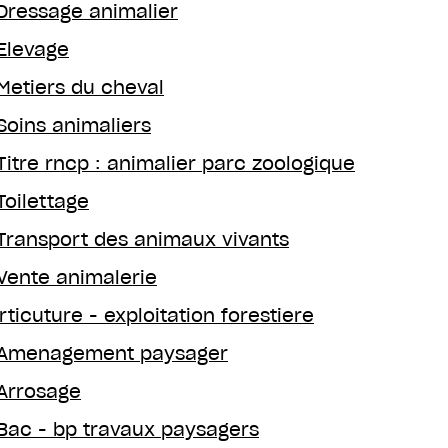
Dressage animalier
Elevage
Metiers du cheval
Soins animaliers
Titre rncp : animalier parc zoologique
Toilettage
Transport des animaux vivants
Vente animalerie
rticuture - exploitation forestiere
Amenagement paysager
Arrosage
Bac - bp travaux paysagers